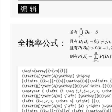
编 辑
n
=
若
有
⋃
B
S
k
=
1
k
全概率公式：
=
∅
(
≠
,
,
且
有
B
B
i
j
i
i
j
若
有
⋃
k
=
1
n
B
k
=
S
且
有
B
i
(
)
>
0
(
=
1
,
且
有
P
B
k
k
n
(
)
=
(
)
则
有
∑
P
A
P
B
k
=
1
k