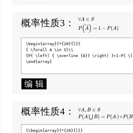
∀
∈
A
S
概率性质3：
∀
A
∈
S
P
(
A
¯
)
=
1
−
P
(
A
)
(
)
¯
¯
¯
¯
=
1
−
(
)
P
A
P
A
编 辑
概率性质4：
∀
,
∈
A
B
S
∀
A
,
B
∈
S
P
(
A
⋃
B
)
=
P
(
A
)
+
P
(
(
)
=
(
)
+
(
⋃
P
A
B
P
A
P
B