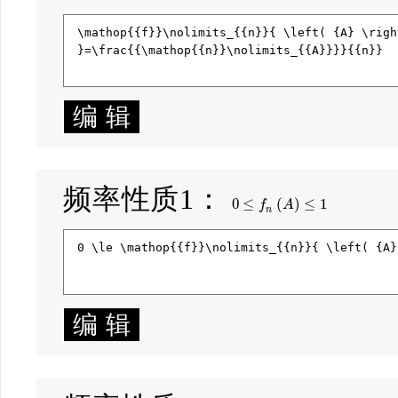
编 辑
频率性质1：
0
≤
(
)
≤
1
0
≤
f
n
(
A
)
≤
1
f
A
n
编 辑