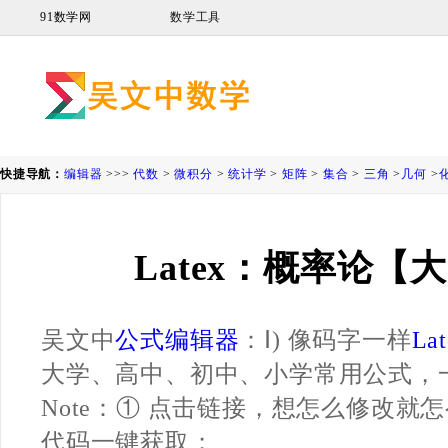
91数学网
数学工具
快捷导航：
编辑器
>>>
代数
>
微积分
>
统计学
>
矩阵
>
集合
>
三角
>
几何
>
Latex：概率论
吴文中
公式编辑器
：Ⅰ) 像码字一样
Lat
大学、高中、初中、小学常用公式，
Note：① 点击链接，想怎么修改就怎
代码一键获取；