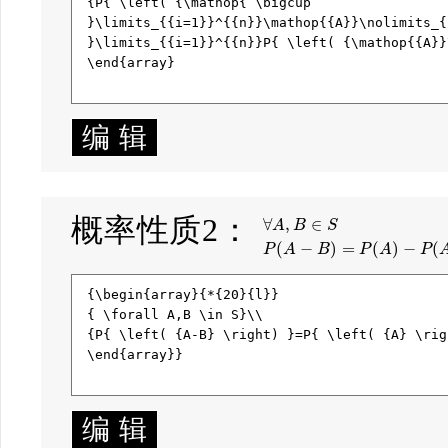
编 辑
概率性质2：
∀
,
∈
A
B
S
∀
A
,
B
∈
S
P
(
A
−
B
)
=
P
(
A
)
−
P
(
A
(
−
)
=
(
)
−
(
P
A
B
P
A
P
编 辑